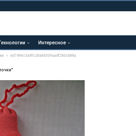
Технологии
Интересное
ки
6d7496c3a9fc28a8d309aadf280cb88a
почки"