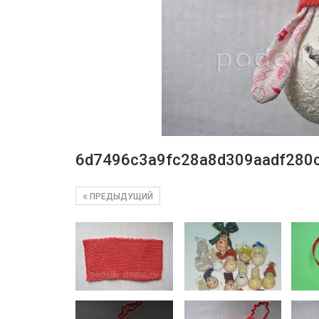
6d7496c3a9fc28a8d309aadf280
ПРЕДЫДУЩИЙ