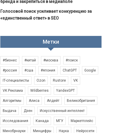
бренда и закрепиться в медиаполе
Голосовой поиск усиливает конкуренцию за
«единственный ответ» в SEO
Метки
#бизнес
#китай
#москва
#поиск
#россия
#сша
#япония
ChatGPT
Google
IT-специалисты
Ozon
Rustore
VK
VK Реклама
Wildberries
YandexGPT
Алгоритмы
Алиса
Апдейт
Великобритания
Выдача
Дзен
Искусственный интеллект
Исследования
Канада
МГУ
Маркетплейс
Минобрнауки
Минцифры
Наука
Нейросети