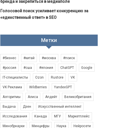
бренда и закрепиться в медиаполе
Голосовой поиск усиливает конкуренцию за
«единственный ответ» в SEO
Метки
#бизнес
#китай
#москва
#поиск
#россия
#сша
#япония
ChatGPT
Google
IT-специалисты
Ozon
Rustore
VK
VK Реклама
Wildberries
YandexGPT
Алгоритмы
Алиса
Апдейт
Великобритания
Выдача
Дзен
Искусственный интеллект
Исследования
Канада
МГУ
Маркетплейс
Минобрнауки
Минцифры
Наука
Нейросети