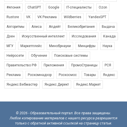
#япония
ChatGPT
Google
IT-специалисты
Ozon
Rustore
VK
VK Реклама
Wildberries
YandexGPT
Алгоритмы
Алиса
Апдейт
Великобритания
Выдача
Дзен
Искусственный интеллект
Исследования
Канада
МГУ
Маркетплейс
Минобрнауки
Минцифры
Наука
Нейросети
Обучение
Поисковые системы
Правительство РФ
Приложения
ПромоСтраницы
РСЯ
Реклама
Роскомнадзор
Роскосмос
Товары
Яндекс
Яндекс.Вебмастер
Яндекс.Директ
Яндекс.Маркет
© 2026 - Образовательный портал. Все права защищены.
Любое копирование материалов с нашего ресурса разрешается
только с обратной активной ссылкой на страницу статьи.