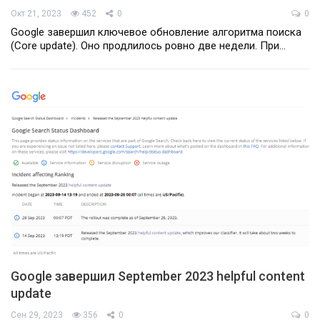
Окт 21, 2023
452
0
0
Google завершил ключевое обновление алгоритма поиска
(Core update). Оно продлилось ровно две недели. При…
Google завершил September 2023 helpful content
update
Сен 29, 2023
356
0
0