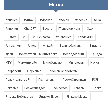
Метки
#бизнес
#китай
#москва
#поиск
#россия
#сша
#япония
ChatGPT
Google
IT-специалисты
Ozon
Rustore
VK
VK Реклама
Wildberries
YandexGPT
Алгоритмы
Алиса
Апдейт
Великобритания
Выдача
Дзен
Искусственный интеллект
Исследования
Канада
МГУ
Маркетплейс
Минобрнауки
Минцифры
Наука
Нейросети
Обучение
Поисковые системы
Правительство РФ
Приложения
ПромоСтраницы
РСЯ
Реклама
Роскомнадзор
Роскосмос
Товары
Яндекс
Яндекс.Вебмастер
Яндекс.Директ
Яндекс.Маркет