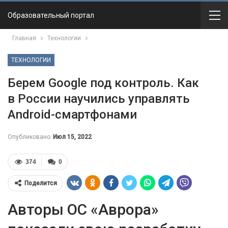
Образовательный портал
Главная
Технологии
ТЕХНОЛОГИИ
Берем Google под контроль. Как
в России научились управлять
Android-смартфонами
Опубликовано
Июл 15, 2022
374
0
Поделится
Авторы ОС «Аврора»