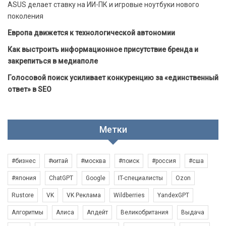
ASUS делает ставку на ИИ-ПК и игровые ноутбуки нового
поколения
Европа движется к технологической автономии
Как выстроить информационное присутствие бренда и
закрепиться в медиаполе
Голосовой поиск усиливает конкуренцию за «единственный
ответ» в SEO
Метки
#бизнес
#китай
#москва
#поиск
#россия
#сша
#япония
ChatGPT
Google
IT-специалисты
Ozon
Rustore
VK
VK Реклама
Wildberries
YandexGPT
Алгоритмы
Алиса
Апдейт
Великобритания
Выдача