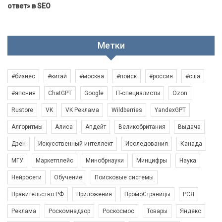
ответ» в SEO
Метки
#бизнес
#китай
#москва
#поиск
#россия
#сша
#япония
ChatGPT
Google
IT-специалисты
Ozon
Rustore
VK
VK Реклама
Wildberries
YandexGPT
Алгоритмы
Алиса
Апдейт
Великобритания
Выдача
Дзен
Искусственный интеллект
Исследования
Канада
МГУ
Маркетплейс
Минобрнауки
Минцифры
Наука
Нейросети
Обучение
Поисковые системы
Правительство РФ
Приложения
ПромоСтраницы
РСЯ
Реклама
Роскомнадзор
Роскосмос
Товары
Яндекс