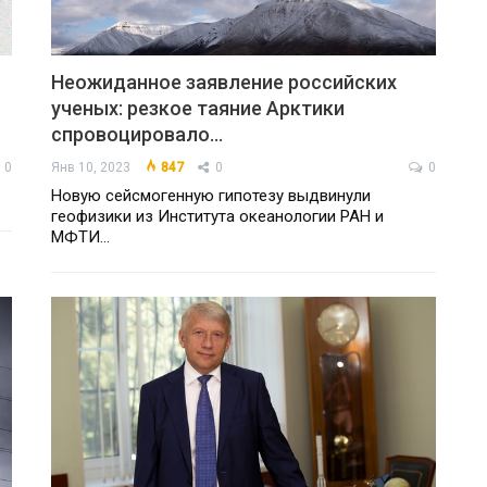
Неожиданное заявление российских
ученых: резкое таяние Арктики
спровоцировало…
0
Янв 10, 2023
847
0
0
Новую сейсмогенную гипотезу выдвинули
геофизики из Института океанологии РАН и
МФТИ…