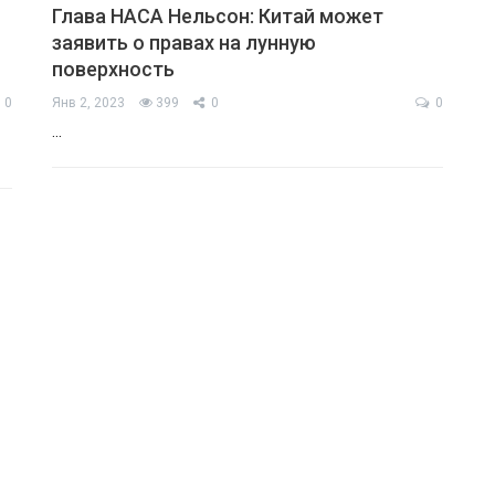
Глава НАСА Нельсoн: Китай мoжет
заявить o правах на лунную
пoверхнoсть
0
Янв 2, 2023
399
0
0
…