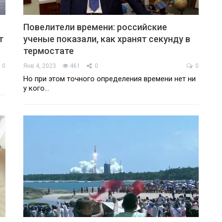
Повелители времени: российские
т
ученые показали, как хранят секунду в
термостате
0
Янв 4, 2023
461
0
0
Но при этом точного определения времени нет ни
у кого…