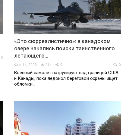
«Это сюрреалистично»: в канадском
озере начались поиски таинственного
летающего…
0
Фев 14, 2023
414
0
0
Военный самолет патрулирует над границей США
и Канады, пока ледокол береговой охраны ищет
обломки…