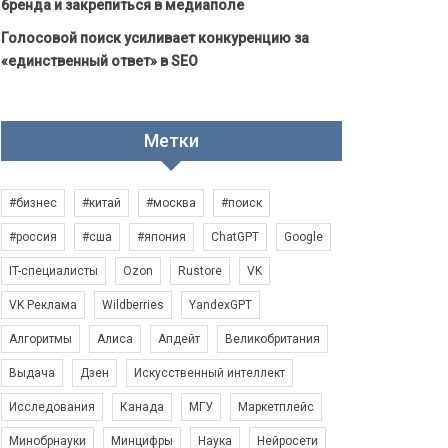
бренда и закрепиться в медиаполе
Голосовой поиск усиливает конкуренцию за
«единственный ответ» в SEO
Метки
#бизнес
#китай
#москва
#поиск
#россия
#сша
#япония
ChatGPT
Google
IT-специалисты
Ozon
Rustore
VK
VK Реклама
Wildberries
YandexGPT
Алгоритмы
Алиса
Апдейт
Великобритания
Выдача
Дзен
Искусственный интеллект
Исследования
Канада
МГУ
Маркетплейс
Минобрнауки
Минцифры
Наука
Нейросети