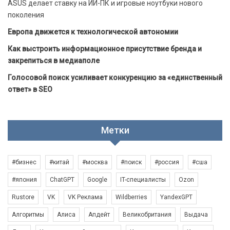
ASUS делает ставку на ИИ-ПК и игровые ноутбуки нового
поколения
Европа движется к технологической автономии
Как выстроить информационное присутствие бренда и
закрепиться в медиаполе
Голосовой поиск усиливает конкуренцию за «единственный
ответ» в SEO
Метки
#бизнес
#китай
#москва
#поиск
#россия
#сша
#япония
ChatGPT
Google
IT-специалисты
Ozon
Rustore
VK
VK Реклама
Wildberries
YandexGPT
Алгоритмы
Алиса
Апдейт
Великобритания
Выдача