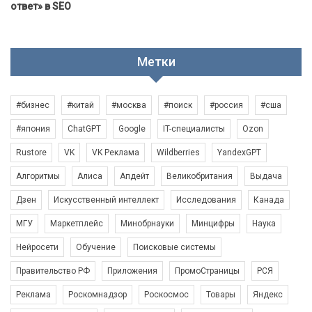
ответ» в SEO
Метки
#бизнес
#китай
#москва
#поиск
#россия
#сша
#япония
ChatGPT
Google
IT-специалисты
Ozon
Rustore
VK
VK Реклама
Wildberries
YandexGPT
Алгоритмы
Алиса
Апдейт
Великобритания
Выдача
Дзен
Искусственный интеллект
Исследования
Канада
МГУ
Маркетплейс
Минобрнауки
Минцифры
Наука
Нейросети
Обучение
Поисковые системы
Правительство РФ
Приложения
ПромоСтраницы
РСЯ
Реклама
Роскомнадзор
Роскосмос
Товары
Яндекс