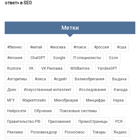
ответ» в SEO
Метки
#бизнес
#китай
#москва
#поиск
#россия
#сша
#япония
ChatGPT
Google
IT-специалисты
Ozon
Rustore
VK
VK Реклама
Wildberries
YandexGPT
Алгоритмы
Алиса
Апдейт
Великобритания
Выдача
Дзен
Искусственный интеллект
Исследования
Канада
МГУ
Маркетплейс
Минобрнауки
Минцифры
Наука
Нейросети
Обучение
Поисковые системы
Правительство РФ
Приложения
ПромоСтраницы
РСЯ
Реклама
Роскомнадзор
Роскосмос
Товары
Яндекс