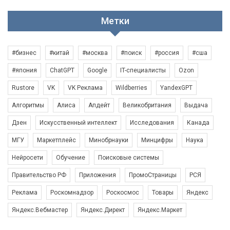
Метки
#бизнес
#китай
#москва
#поиск
#россия
#сша
#япония
ChatGPT
Google
IT-специалисты
Ozon
Rustore
VK
VK Реклама
Wildberries
YandexGPT
Алгоритмы
Алиса
Апдейт
Великобритания
Выдача
Дзен
Искусственный интеллект
Исследования
Канада
МГУ
Маркетплейс
Минобрнауки
Минцифры
Наука
Нейросети
Обучение
Поисковые системы
Правительство РФ
Приложения
ПромоСтраницы
РСЯ
Реклама
Роскомнадзор
Роскосмос
Товары
Яндекс
Яндекс.Вебмастер
Яндекс.Директ
Яндекс.Маркет