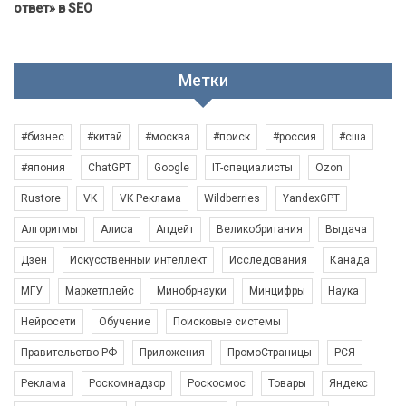
ответ» в SEO
Метки
#бизнес
#китай
#москва
#поиск
#россия
#сша
#япония
ChatGPT
Google
IT-специалисты
Ozon
Rustore
VK
VK Реклама
Wildberries
YandexGPT
Алгоритмы
Алиса
Апдейт
Великобритания
Выдача
Дзен
Искусственный интеллект
Исследования
Канада
МГУ
Маркетплейс
Минобрнауки
Минцифры
Наука
Нейросети
Обучение
Поисковые системы
Правительство РФ
Приложения
ПромоСтраницы
РСЯ
Реклама
Роскомнадзор
Роскосмос
Товары
Яндекс