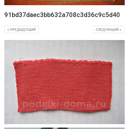
91bd37daec3bb632a708c3d36c9c5d40
ПРЕДЫДУЩИЙ
СЛЕДУЮЩИЙ