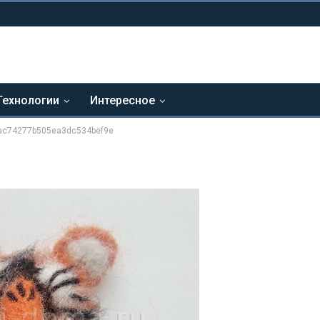
Технологии
Интересное
ac74277b505ea3dc534bef9e