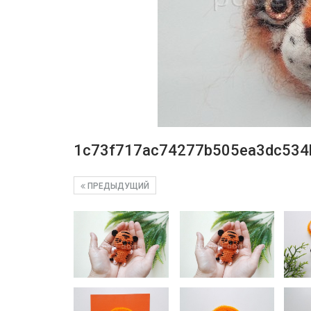
1c73f717ac74277b505ea3dc534
ПРЕДЫДУЩИЙ