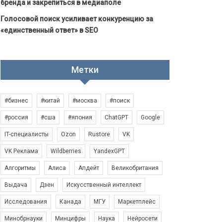
бренда и закрепиться в медиаполе
Голосовой поиск усиливает конкуренцию за
«единственный ответ» в SEO
Метки
#бизнес
#китай
#москва
#поиск
#россия
#сша
#япония
ChatGPT
Google
IT-специалисты
Ozon
Rustore
VK
VK Реклама
Wildberries
YandexGPT
Алгоритмы
Алиса
Апдейт
Великобритания
Выдача
Дзен
Искусственный интеллект
Исследования
Канада
МГУ
Маркетплейс
Минобрнауки
Минцифры
Наука
Нейросети