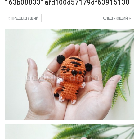
163b088331afd100d57179df63915130
ПРЕДЫДУЩИЙ
СЛЕДУЮЩИЙ