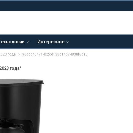
Технологии
Интересное
2023 года
90ddb464714c2cd138d14674838f6da5
2023 года"