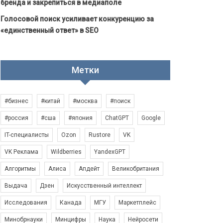
бренда и закрепиться в медиаполе
Голосовой поиск усиливает конкуренцию за
«единственный ответ» в SEO
Метки
#бизнес
#китай
#москва
#поиск
#россия
#сша
#япония
ChatGPT
Google
IT-специалисты
Ozon
Rustore
VK
VK Реклама
Wildberries
YandexGPT
Алгоритмы
Алиса
Апдейт
Великобритания
Выдача
Дзен
Искусственный интеллект
Исследования
Канада
МГУ
Маркетплейс
Минобрнауки
Минцифры
Наука
Нейросети