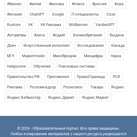
#бизнес
#китай
#москва
#поиск
#россия
#сша
#япония
ChatGPT
Google
IT-специалисты
Ozon
Rustore
VK
VK Реклама
Wildberries
YandexGPT
Алгоритмы
Алиса
Апдейт
Великобритания
Выдача
Дзен
Искусственный интеллект
Исследования
Канада
МГУ
Маркетплейс
Минобрнауки
Минцифры
Наука
Нейросети
Обучение
Поисковые системы
Правительство РФ
Приложения
ПромоСтраницы
РСЯ
Реклама
Роскомнадзор
Роскосмос
Товары
Яндекс
Яндекс.Вебмастер
Яндекс.Директ
Яндекс.Маркет
© 2026 - Образовательный портал. Все права защищены.
Любое копирование материалов с нашего ресурса разрешается