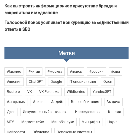
Как выстроить информационное присутствие бренда и
закрепиться в медиаполе
Голосовой поиск усиливает конкуренцию за «единственный
ответ» в SEO
Метки
#бизнес
#китай
#москва
#поиск
#россия
#сша
#япония
ChatGPT
Google
IT-специалисты
Ozon
Rustore
VK
VK Реклама
Wildberries
YandexGPT
Алгоритмы
Алиса
Апдейт
Великобритания
Выдача
Дзен
Искусственный интеллект
Исследования
Канада
МГУ
Маркетплейс
Минобрнауки
Минцифры
Наука
Нейросети
Обучение
Поисковые системы