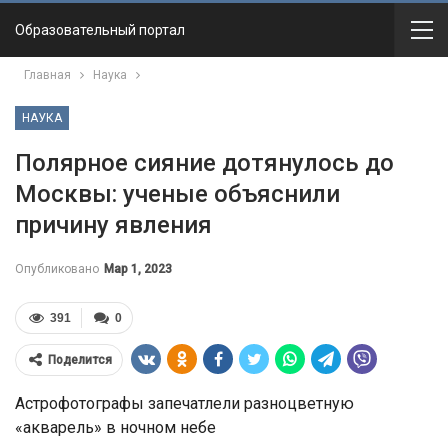
Образовательный портал
Главная
Наука
НАУКА
Полярное сияние дотянулось до
Москвы: ученые объяснили
причину явления
Опубликовано
Мар 1, 2023
391
0
Поделится
Астрофотографы запечатлели разноцветную
«акварель» в ночном небе