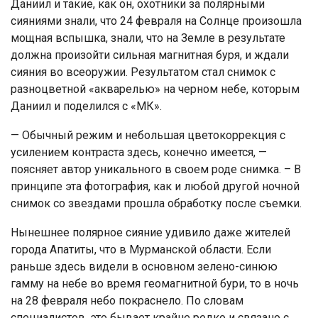
Даниил и такие, как он, охотники за полярными
сияниями знали, что 24 февраля на Солнце произошла
мощная вспышка, знали, что на Земле в результате
должна произойти сильная магнитная буря, и ждали
сияния во всеоружии. Результатом стал снимок с
разноцветной «акварелью» на черном небе, которым
Даниил и поделился с «МК».
— Обычный режим и небольшая цветокоррекция с
усилением контраста здесь, конечно имеется, —
поясняет автор уникального в своем роде снимка. – В
принципе эта фотография, как и любой другой ночной
снимок со звездами прошла обработку после съемки.
Нынешнее полярное сияние удивило даже жителей
города Апатиты, что в Мурманской области. Если
раньше здесь видели в основном зелено-синюю
гамму на небе во время геомагнитной бури, то в ночь
на 28 февраля небо покраснело. По словам
специалистов, это бывает крайне редко и связано с