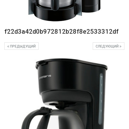
f22d3a42d0b972812b28f8e2533312df
ПРЕДЫДУЩИЙ
СЛЕДУЮЩИЙ