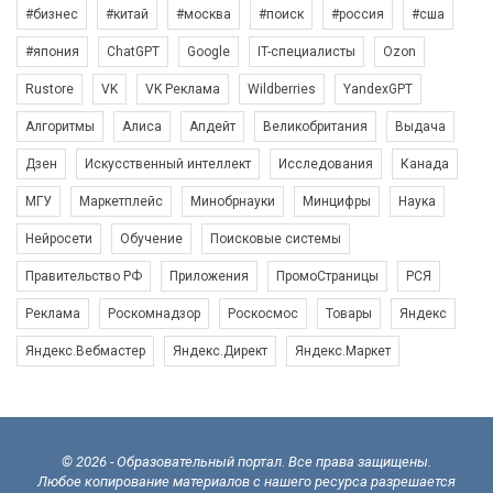
#бизнес
#китай
#москва
#поиск
#россия
#сша
#япония
ChatGPT
Google
IT-специалисты
Ozon
Rustore
VK
VK Реклама
Wildberries
YandexGPT
Алгоритмы
Алиса
Апдейт
Великобритания
Выдача
Дзен
Искусственный интеллект
Исследования
Канада
МГУ
Маркетплейс
Минобрнауки
Минцифры
Наука
Нейросети
Обучение
Поисковые системы
Правительство РФ
Приложения
ПромоСтраницы
РСЯ
Реклама
Роскомнадзор
Роскосмос
Товары
Яндекс
Яндекс.Вебмастер
Яндекс.Директ
Яндекс.Маркет
© 2026 - Образовательный портал. Все права защищены.
Любое копирование материалов с нашего ресурса разрешается