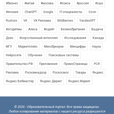
#бизнес
#китай
#москва
#поиск
#россия
#сша
#япония
ChatGPT
Google
IT-специалисты
Ozon
Rustore
VK
VK Реклама
Wildberries
YandexGPT
Алгоритмы
Алиса
Апдейт
Великобритания
Выдача
Дзен
Искусственный интеллект
Исследования
Канада
МГУ
Маркетплейс
Минобрнауки
Минцифры
Наука
Нейросети
Обучение
Поисковые системы
Правительство РФ
Приложения
ПромоСтраницы
РСЯ
Реклама
Роскомнадзор
Роскосмос
Товары
Яндекс
Яндекс.Вебмастер
Яндекс.Директ
Яндекс.Маркет
© 2026 - Образовательный портал. Все права защищены.
Любое копирование материалов с нашего ресурса разрешается