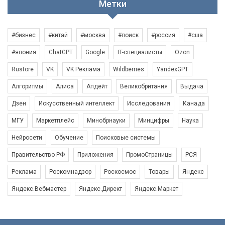
Метки
#бизнес
#китай
#москва
#поиск
#россия
#сша
#япония
ChatGPT
Google
IT-специалисты
Ozon
Rustore
VK
VK Реклама
Wildberries
YandexGPT
Алгоритмы
Алиса
Апдейт
Великобритания
Выдача
Дзен
Искусственный интеллект
Исследования
Канада
МГУ
Маркетплейс
Минобрнауки
Минцифры
Наука
Нейросети
Обучение
Поисковые системы
Правительство РФ
Приложения
ПромоСтраницы
РСЯ
Реклама
Роскомнадзор
Роскосмос
Товары
Яндекс
Яндекс.Вебмастер
Яндекс.Директ
Яндекс.Маркет