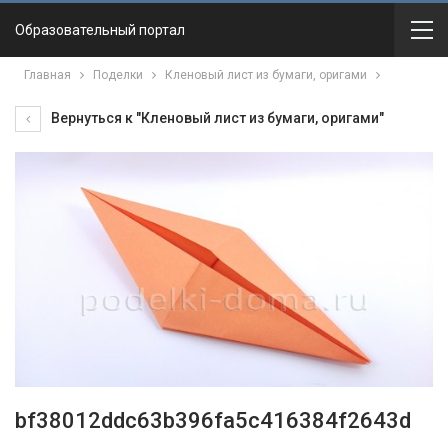
Образовательный портал
Главная
Поделки
Кленовый лист из бумаги, оригами
Вернуться к "Кленовый лист из бумаги, оригами"
bf38012ddc63b396fa5c416384f2643d