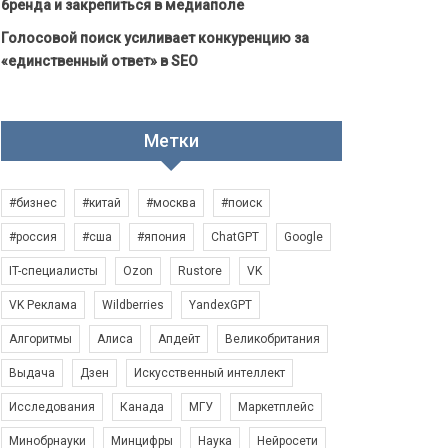
бренда и закрепиться в медиаполе
Голосовой поиск усиливает конкуренцию за
«единственный ответ» в SEO
Метки
#бизнес
#китай
#москва
#поиск
#россия
#сша
#япония
ChatGPT
Google
IT-специалисты
Ozon
Rustore
VK
VK Реклама
Wildberries
YandexGPT
Алгоритмы
Алиса
Апдейт
Великобритания
Выдача
Дзен
Искусственный интеллект
Исследования
Канада
МГУ
Маркетплейс
Минобрнауки
Минцифры
Наука
Нейросети