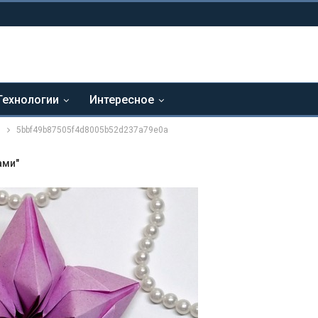
Технологии
Интересное
и
5bbf49b87505f4d8005b52d237a79e0a
ами"