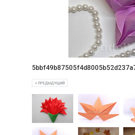
5bbf49b87505f4d8005b52d237a
ПРЕДЫДУЩИЙ