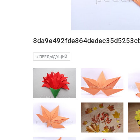
8da9e492fde864dedec35d5253c
ПРЕДЫДУЩИЙ