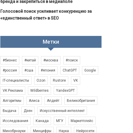
бренда и закрепиться в медиаполе
Голосовой поиск усиливает конкуренцию за
«единственный ответ» в SEO
Метки
#бизнес
#китай
#москва
#поиск
#россия
#сша
#япония
ChatGPT
Google
IT-специалисты
Ozon
Rustore
VK
VK Реклама
Wildberries
YandexGPT
Алгоритмы
Алиса
Апдейт
Великобритания
Выдача
Дзен
Искусственный интеллект
Исследования
Канада
МГУ
Маркетплейс
Минобрнауки
Минцифры
Наука
Нейросети