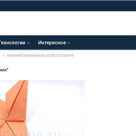
Технологии
Интересное
и
8da9e492fde864dedec35d5253cb6599
ами"