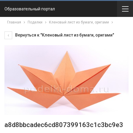
Образовательный портал
Главная
Поделки
Кленовый лист из бумаги, оригами
Вернуться к "Кленовый лист из бумаги, оригами"
a8d8bbcadec6cd807399163c1c3bc9e3