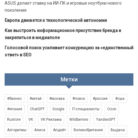
ASUS делает ставку на ИИ-ПК и игровые ноутбуки нового
поколения
Европа движется к технологической автономии
Как выстроить информационное присутствие бренда и
закрепиться в медиаполе
Голосовой поиск усиливает конкуренцию за «единственный
ответ» в SEO
Метки
#бизнес
#китай
#москва
#поиск
#россия
#сша
#япония
ChatGPT
Google
IT-специалисты
Ozon
Rustore
VK
VK Реклама
Wildberries
YandexGPT
Алгоритмы
Алиса
Апдейт
Великобритания
Выдача