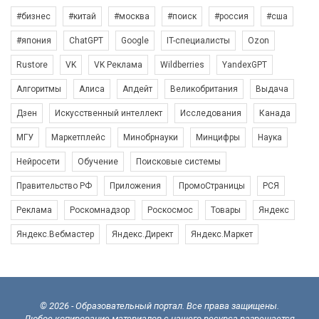
#бизнес
#китай
#москва
#поиск
#россия
#сша
#япония
ChatGPT
Google
IT-специалисты
Ozon
Rustore
VK
VK Реклама
Wildberries
YandexGPT
Алгоритмы
Алиса
Апдейт
Великобритания
Выдача
Дзен
Искусственный интеллект
Исследования
Канада
МГУ
Маркетплейс
Минобрнауки
Минцифры
Наука
Нейросети
Обучение
Поисковые системы
Правительство РФ
Приложения
ПромоСтраницы
РСЯ
Реклама
Роскомнадзор
Роскосмос
Товары
Яндекс
Яндекс.Вебмастер
Яндекс.Директ
Яндекс.Маркет
© 2026 - Образовательный портал. Все права защищены.
Любое копирование материалов с нашего ресурса разрешается