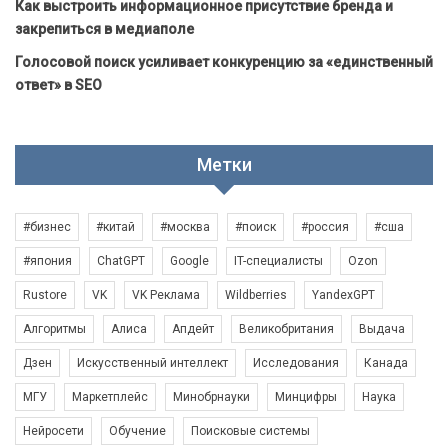
Как выстроить информационное присутствие бренда и
закрепиться в медиаполе
Голосовой поиск усиливает конкуренцию за «единственный
ответ» в SEO
Метки
#бизнес
#китай
#москва
#поиск
#россия
#сша
#япония
ChatGPT
Google
IT-специалисты
Ozon
Rustore
VK
VK Реклама
Wildberries
YandexGPT
Алгоритмы
Алиса
Апдейт
Великобритания
Выдача
Дзен
Искусственный интеллект
Исследования
Канада
МГУ
Маркетплейс
Минобрнауки
Минцифры
Наука
Нейросети
Обучение
Поисковые системы