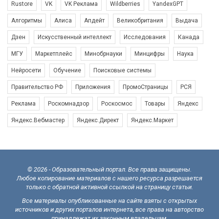
Rustore
VK
VK Реклама
Wildberries
YandexGPT
Алгоритмы
Алиса
Апдейт
Великобритания
Выдача
Дзен
Искусственный интеллект
Исследования
Канада
МГУ
Маркетплейс
Минобрнауки
Минцифры
Наука
Нейросети
Обучение
Поисковые системы
Правительство РФ
Приложения
ПромоСтраницы
РСЯ
Реклама
Роскомнадзор
Роскосмос
Товары
Яндекс
Яндекс.Вебмастер
Яндекс.Директ
Яндекс.Маркет
© 2026 - Образовательный портал. Все права защищены.
Любое копирование материалов с нашего ресурса разрешается
только с обратной активной ссылкой на страницу статьи.
Все материалы опубликованные на сайте взяты с открытых
источников и других порталов интернета, все права на авторство
принадлежат их законным владельцам.