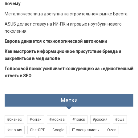
почему
Металлочерепица доступна на строительном рынке Бреста
ASUS делает ставку на ИИ-ПК и игровые ноутбуки нового
поколения
Европа движется к технологической автономии
Как выстроить информационное присутствие бренда и
закрепиться в медиаполе
Голосовой поиск усиливает конкуренцию за «единственный
ответ» в SEO
Метки
#бизнес
#китай
#москва
#поиск
#россия
#сша
#япония
ChatGPT
Google
IT-специалисты
Ozon