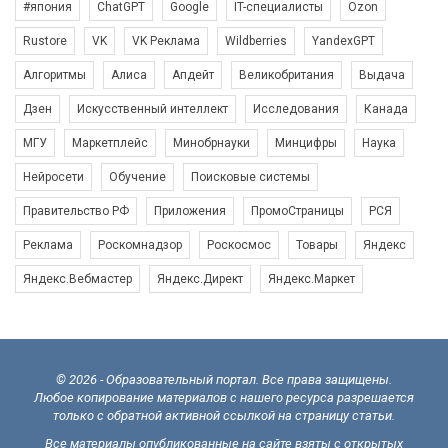
#япония
ChatGPT
Google
IT-специалисты
Ozon
Rustore
VK
VK Реклама
Wildberries
YandexGPT
Алгоритмы
Алиса
Апдейт
Великобритания
Выдача
Дзен
Искусственный интеллект
Исследования
Канада
МГУ
Маркетплейс
Минобрнауки
Минцифры
Наука
Нейросети
Обучение
Поисковые системы
Правительство РФ
Приложения
ПромоСтраницы
РСЯ
Реклама
Роскомнадзор
Роскосмос
Товары
Яндекс
Яндекс.Вебмастер
Яндекс.Директ
Яндекс.Маркет
© 2026 - Образовательный портал. Все права защищены.
Любое копирование материалов с нашего ресурса разрешается
только с обратной активной ссылкой на страницу статьи.
Все материалы опубликованные на сайте взяты с открытых