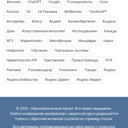
#япония
ChatGPT
Google
IT-специалисты
Ozon
Rustore
VK
VK Реклама
Wildberries
YandexGPT
Алгоритмы
Алиса
Апдейт
Великобритания
Выдача
Дзен
Искусственный интеллект
Исследования
Канада
МГУ
Маркетплейс
Минобрнауки
Минцифры
Наука
Нейросети
Обучение
Поисковые системы
Правительство РФ
Приложения
ПромоСтраницы
РСЯ
Реклама
Роскомнадзор
Роскосмос
Товары
Яндекс
Яндекс.Вебмастер
Яндекс.Директ
Яндекс.Маркет
© 2026 - Образовательный портал. Все права защищены.
Любое копирование материалов с нашего ресурса разрешается
только с обратной активной ссылкой на страницу статьи.
Все материалы опубликованные на сайте взяты с открытых