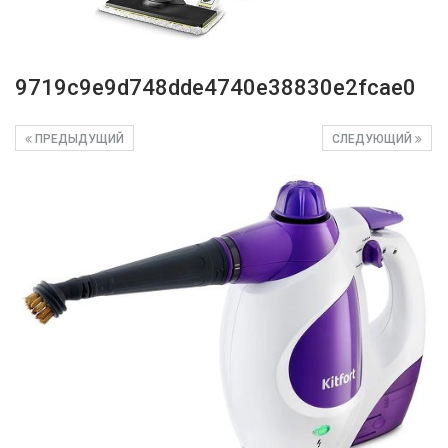
9719c9e9d748dde4740e38830e2fcae0
ПРЕДЫДУЩИЙ
СЛЕДУЮЩИЙ