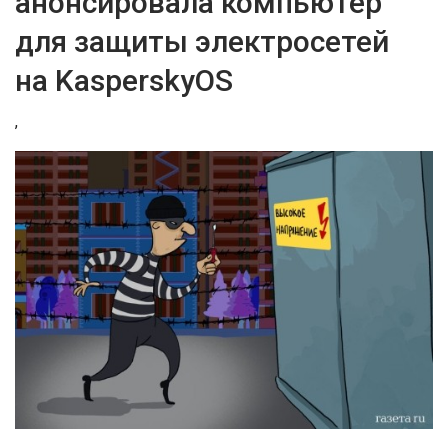
анонсировала компьютер
для защиты электросетей
на KasperskyOS
,