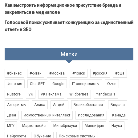
Как выстроить информационное присутствие бренда и
закрепиться в медиаполе
Голосовой поиск усиливает конкуренцию за «единственный
ответ» в SEO
Метки
#бизнес
#китай
#москва
#поиск
#россия
#сша
#япония
ChatGPT
Google
IT-специалисты
Ozon
Rustore
VK
VK Реклама
Wildberries
YandexGPT
Алгоритмы
Алиса
Апдейт
Великобритания
Выдача
Дзен
Искусственный интеллект
Исследования
Канада
МГУ
Маркетплейс
Минобрнауки
Минцифры
Наука
Нейросети
Обучение
Поисковые системы