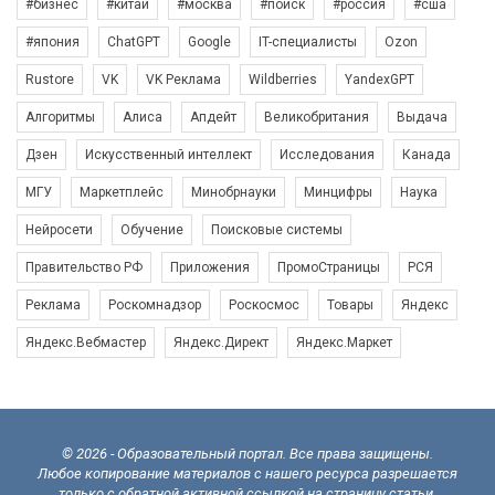
#бизнес
#китай
#москва
#поиск
#россия
#сша
#япония
ChatGPT
Google
IT-специалисты
Ozon
Rustore
VK
VK Реклама
Wildberries
YandexGPT
Алгоритмы
Алиса
Апдейт
Великобритания
Выдача
Дзен
Искусственный интеллект
Исследования
Канада
МГУ
Маркетплейс
Минобрнауки
Минцифры
Наука
Нейросети
Обучение
Поисковые системы
Правительство РФ
Приложения
ПромоСтраницы
РСЯ
Реклама
Роскомнадзор
Роскосмос
Товары
Яндекс
Яндекс.Вебмастер
Яндекс.Директ
Яндекс.Маркет
© 2026 - Образовательный портал. Все права защищены.
Любое копирование материалов с нашего ресурса разрешается
только с обратной активной ссылкой на страницу статьи.