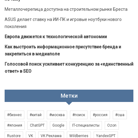
Металлочерепица доступна на строительном рынке Бреста
ASUS делает ставку на ИИ-ПК и игровые ноутбуки нового
поколения
Европа движется к технологической автономии
Как выстроить информационное присутствие бренда и
закрепиться в медиаполе
Голосовой поиск усиливает конкуренцию за «единственный
ответ» в SEO
Метки
#бизнес
#китай
#москва
#поиск
#россия
#сша
#япония
ChatGPT
Google
IT-специалисты
Ozon
Rustore
VK
VK Реклама
Wildberries
YandexGPT