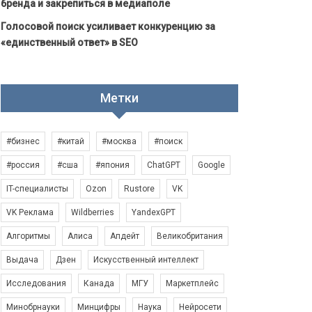
бренда и закрепиться в медиаполе
Голосовой поиск усиливает конкуренцию за
«единственный ответ» в SEO
Метки
#бизнес
#китай
#москва
#поиск
#россия
#сша
#япония
ChatGPT
Google
IT-специалисты
Ozon
Rustore
VK
VK Реклама
Wildberries
YandexGPT
Алгоритмы
Алиса
Апдейт
Великобритания
Выдача
Дзен
Искусственный интеллект
Исследования
Канада
МГУ
Маркетплейс
Минобрнауки
Минцифры
Наука
Нейросети