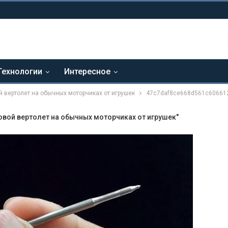
Технологии
Интересное
й вертолет на обычных моторчиках от игрушек
47c7daf8ce668d561c60661
овой вертолет на обычных моторчиках от игрушек"