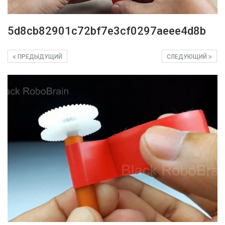
5d8cb82901c72bf7e3cf0297aeee4d8b
ПРЕДЫДУЩИЙ
СЛЕДУЮЩИЙ