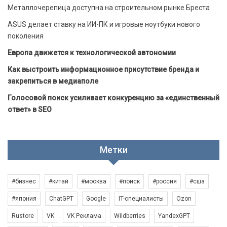
Металлочерепица доступна на строительном рынке Бреста
ASUS делает ставку на ИИ-ПК и игровые ноутбуки нового
поколения
Европа движется к технологической автономии
Как выстроить информационное присутствие бренда и
закрепиться в медиаполе
Голосовой поиск усиливает конкуренцию за «единственный
ответ» в SEO
Метки
#бизнес
#китай
#москва
#поиск
#россия
#сша
#япония
ChatGPT
Google
IT-специалисты
Ozon
Rustore
VK
VK Реклама
Wildberries
YandexGPT