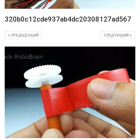
320b0c12cde937ab4dc20308127ad567
ПРЕДЫДУЩИЙ
СЛЕДУЮЩИЙ