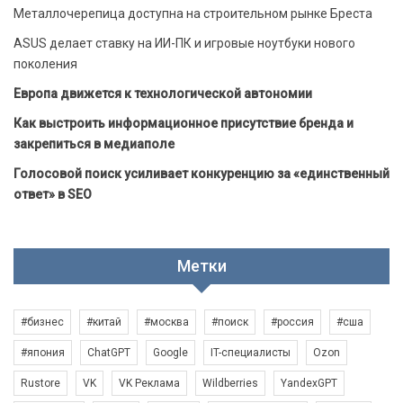
Металлочерепица доступна на строительном рынке Бреста
ASUS делает ставку на ИИ-ПК и игровые ноутбуки нового
поколения
Европа движется к технологической автономии
Как выстроить информационное присутствие бренда и
закрепиться в медиаполе
Голосовой поиск усиливает конкуренцию за «единственный
ответ» в SEO
Метки
#бизнес
#китай
#москва
#поиск
#россия
#сша
#япония
ChatGPT
Google
IT-специалисты
Ozon
Rustore
VK
VK Реклама
Wildberries
YandexGPT