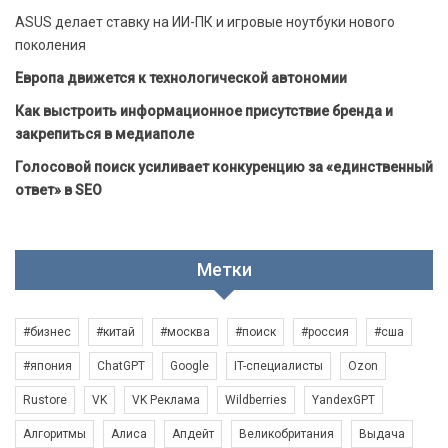
ASUS делает ставку на ИИ-ПК и игровые ноутбуки нового
поколения
Европа движется к технологической автономии
Как выстроить информационное присутствие бренда и
закрепиться в медиаполе
Голосовой поиск усиливает конкуренцию за «единственный
ответ» в SEO
Метки
#бизнес
#китай
#москва
#поиск
#россия
#сша
#япония
ChatGPT
Google
IT-специалисты
Ozon
Rustore
VK
VK Реклама
Wildberries
YandexGPT
Алгоритмы
Алиса
Апдейт
Великобритания
Выдача