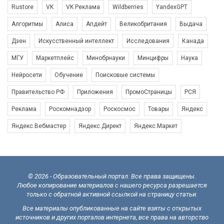
Rustore
VK
VK Реклама
Wildberries
YandexGPT
Алгоритмы
Алиса
Апдейт
Великобритания
Выдача
Дзен
Искусственный интеллект
Исследования
Канада
МГУ
Маркетплейс
Минобрнауки
Минцифры
Наука
Нейросети
Обучение
Поисковые системы
Правительство РФ
Приложения
ПромоСтраницы
РСЯ
Реклама
Роскомнадзор
Роскосмос
Товары
Яндекс
Яндекс.Вебмастер
Яндекс.Директ
Яндекс.Маркет
© 2026 - Образовательный портал. Все права защищены.
Любое копирование материалов с нашего ресурса разрешается
только с обратной активной ссылкой на страницу статьи.
Все материалы опубликованные на сайте взяты с открытых
источников и других порталов интернета, все права на авторство