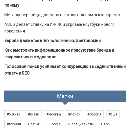
почему
Металлочерепица доступна на строительном рынке Бреста
ASUS делает ставку на ИИ-ПК и игровые ноутбуки нового
поколения
Европа движется к технологической автономии
Как выстроить информационное присутствие бренда и
закрепиться в медиаполе
Голосовой поиск усиливает конкуренцию за «единственный
ответ» в SEO
Метки
#бизнес
#китай
#москва
#поиск
#россия
#сша
#япония
ChatGPT
Google
IT-специалисты
Ozon