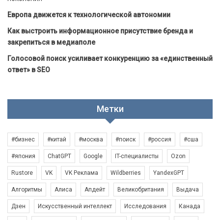
Европа движется к технологической автономии
Как выстроить информационное присутствие бренда и
закрепиться в медиаполе
Голосовой поиск усиливает конкуренцию за «единственный
ответ» в SEO
Метки
#бизнес
#китай
#москва
#поиск
#россия
#сша
#япония
ChatGPT
Google
IT-специалисты
Ozon
Rustore
VK
VK Реклама
Wildberries
YandexGPT
Алгоритмы
Алиса
Апдейт
Великобритания
Выдача
Дзен
Искусственный интеллект
Исследования
Канада