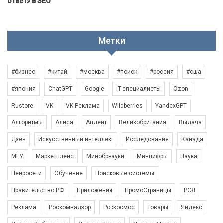
ответ» в SEO
Метки
#бизнес
#китай
#москва
#поиск
#россия
#сша
#япония
ChatGPT
Google
IT-специалисты
Ozon
Rustore
VK
VK Реклама
Wildberries
YandexGPT
Алгоритмы
Алиса
Апдейт
Великобритания
Выдача
Дзен
Искусственный интеллект
Исследования
Канада
МГУ
Маркетплейс
Минобрнауки
Минцифры
Наука
Нейросети
Обучение
Поисковые системы
Правительство РФ
Приложения
ПромоСтраницы
РСЯ
Реклама
Роскомнадзор
Роскосмос
Товары
Яндекс