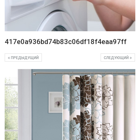
417e0a936bd74b83c06df18f4eaa97ff
ПРЕДЫДУЩИЙ
СЛЕДУЮЩИЙ