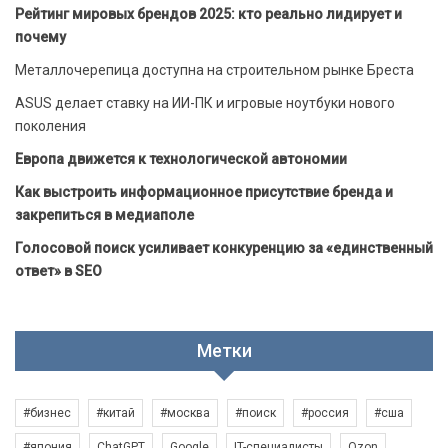
Рейтинг мировых брендов 2025: кто реально лидирует и
почему
Металлочерепица доступна на строительном рынке Бреста
ASUS делает ставку на ИИ-ПК и игровые ноутбуки нового
поколения
Европа движется к технологической автономии
Как выстроить информационное присутствие бренда и
закрепиться в медиаполе
Голосовой поиск усиливает конкуренцию за «единственный
ответ» в SEO
Метки
#бизнес
#китай
#москва
#поиск
#россия
#сша
#япония
ChatGPT
Google
IT-специалисты
Ozon