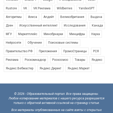
Rustore
VK
VK Реклама
Wildberries
YandexGPT
Алгоритмы
Алиса
Апдейт
Великобритания
Выдача
Дзен
Искусственный интеллект
Исследования
Канада
МГУ
Маркетплейс
Минобрнауки
Минцифры
Наука
Нейросети
Обучение
Поисковые системы
Правительство РФ
Приложения
ПромоСтраницы
РСЯ
Реклама
Роскомнадзор
Роскосмос
Товары
Яндекс
Яндекс.Вебмастер
Яндекс.Директ
Яндекс.Маркет
© 2026 - Образовательный портал. Все права защищены.
Любое копирование материалов с нашего ресурса разрешается
только с обратной активной ссылкой на страницу статьи.
Все материалы опубликованные на сайте взяты с открытых