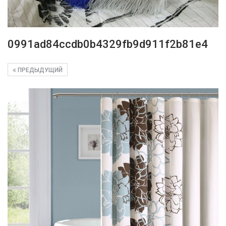
0991ad84ccdb0b4329fb9d911f2b81e4
ПРЕДЫДУЩИЙ