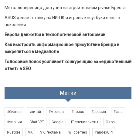
Металлочерепица доступна на строительном рынке Бреста
ASUS делает ставку на ИИ-ПК и игровые ноутбуки нового
поколения
Европа движется к технологической автономии
Как выстроить информационное присутствие бренда и
закрепиться в медиаполе
Голосовой поиск усиливает конкуренцию за «единственный
ответ» в SEO
Метки
#бизнес
#китай
#москва
#поиск
#россия
#сша
#япония
ChatGPT
Google
IT-специалисты
Ozon
Rustore
VK
VK Реклама
Wildberries
YandexGPT