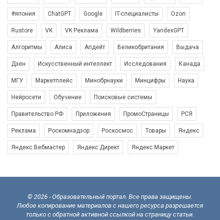
#япония
ChatGPT
Google
IT-специалисты
Ozon
Rustore
VK
VK Реклама
Wildberries
YandexGPT
Алгоритмы
Алиса
Апдейт
Великобритания
Выдача
Дзен
Искусственный интеллект
Исследования
Канада
МГУ
Маркетплейс
Минобрнауки
Минцифры
Наука
Нейросети
Обучение
Поисковые системы
Правительство РФ
Приложения
ПромоСтраницы
РСЯ
Реклама
Роскомнадзор
Роскосмос
Товары
Яндекс
Яндекс.Вебмастер
Яндекс.Директ
Яндекс.Маркет
© 2026 - Образовательный портал. Все права защищены.
Любое копирование материалов с нашего ресурса разрешается
только с обратной активной ссылкой на страницу статьи.