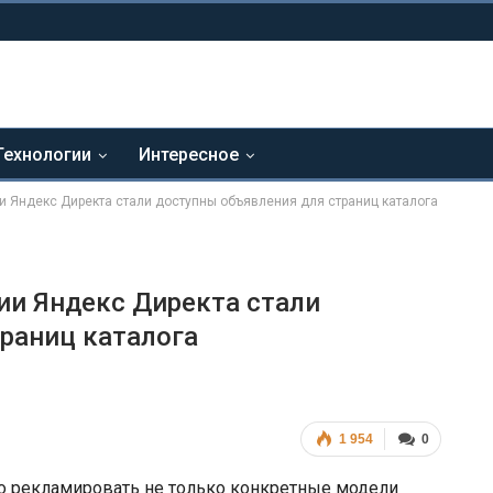
Технологии
Интересное
 Яндекс Директа стали доступны объявления для страниц каталога
ии Яндекс Директа стали
раниц каталога
1 954
0
о рекламировать не только конкретные модели