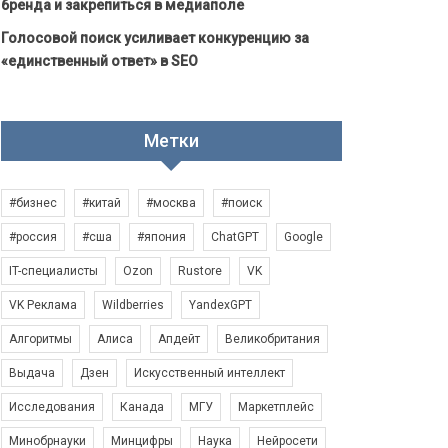
бренда и закрепиться в медиаполе
Голосовой поиск усиливает конкуренцию за
«единственный ответ» в SEO
Метки
#бизнес
#китай
#москва
#поиск
#россия
#сша
#япония
ChatGPT
Google
IT-специалисты
Ozon
Rustore
VK
VK Реклама
Wildberries
YandexGPT
Алгоритмы
Алиса
Апдейт
Великобритания
Выдача
Дзен
Искусственный интеллект
Исследования
Канада
МГУ
Маркетплейс
Минобрнауки
Минцифры
Наука
Нейросети