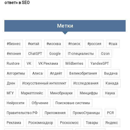
ответ» в SEO
Метки
#бизнес
#китай
#москва
#поиск
#россия
#сша
#япония
ChatGPT
Google
IT-специалисты
Ozon
Rustore
VK
VK Реклама
Wildberries
YandexGPT
Алгоритмы
Алиса
Апдейт
Великобритания
Выдача
Дзен
Искусственный интеллект
Исследования
Канада
МГУ
Маркетплейс
Минобрнауки
Минцифры
Наука
Нейросети
Обучение
Поисковые системы
Правительство РФ
Приложения
ПромоСтраницы
РСЯ
Реклама
Роскомнадзор
Роскосмос
Товары
Яндекс