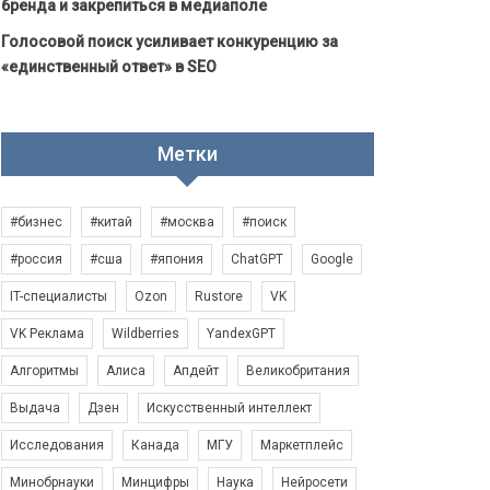
бренда и закрепиться в медиаполе
Голосовой поиск усиливает конкуренцию за
«единственный ответ» в SEO
Метки
#бизнес
#китай
#москва
#поиск
#россия
#сша
#япония
ChatGPT
Google
IT-специалисты
Ozon
Rustore
VK
VK Реклама
Wildberries
YandexGPT
Алгоритмы
Алиса
Апдейт
Великобритания
Выдача
Дзен
Искусственный интеллект
Исследования
Канада
МГУ
Маркетплейс
Минобрнауки
Минцифры
Наука
Нейросети