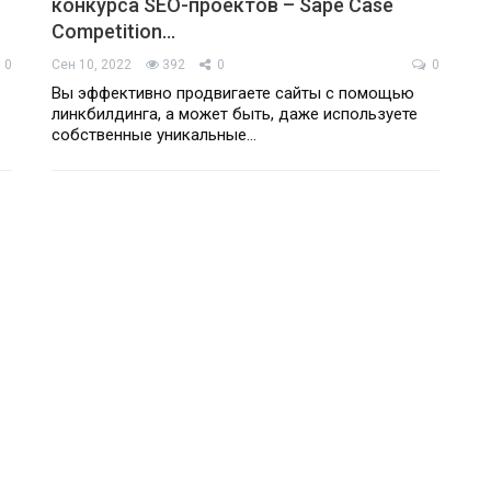
конкурса SEO-проектов – Sape Case
Competition…
0
Сен 10, 2022
392
0
0
Вы эффективно продвигаете сайты с помощью
линкбилдинга, а может быть, даже используете
собственные уникальные…