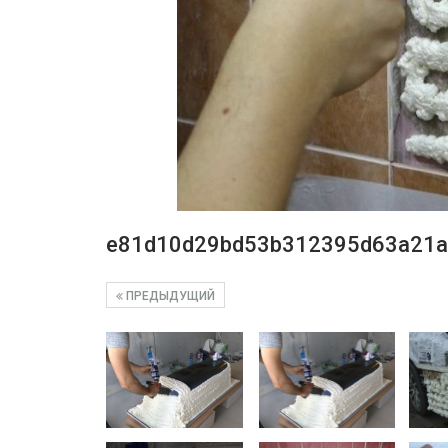
e81d10d29bd53b312395d63a21a
ПРЕДЫДУЩИЙ