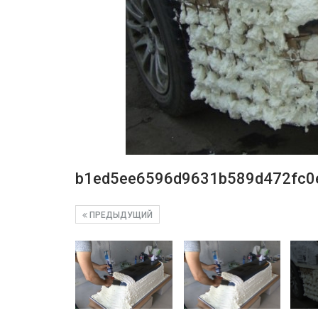
b1ed5ee6596d9631b589d472fc0
ПРЕДЫДУЩИЙ