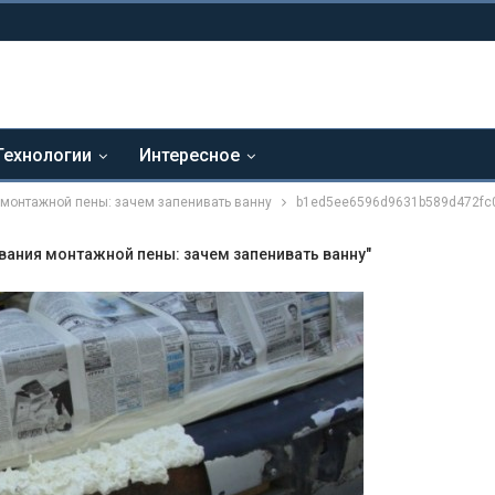
Технологии
Интересное
монтажной пены: зачем запенивать ванну
b1ed5ee6596d9631b589d472fc
ания монтажной пены: зачем запенивать ванну"