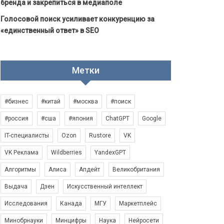
бренда и закрепиться в медиаполе
Голосовой поиск усиливает конкуренцию за
«единственный ответ» в SEO
Метки
#бизнес
#китай
#москва
#поиск
#россия
#сша
#япония
ChatGPT
Google
IT-специалисты
Ozon
Rustore
VK
VK Реклама
Wildberries
YandexGPT
Алгоритмы
Алиса
Апдейт
Великобритания
Выдача
Дзен
Искусственный интеллект
Исследования
Канада
МГУ
Маркетплейс
Минобрнауки
Минцифры
Наука
Нейросети