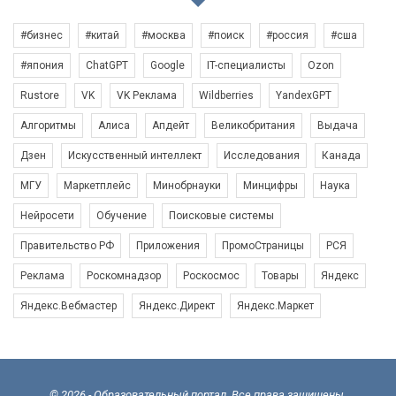
#бизнес
#китай
#москва
#поиск
#россия
#сша
#япония
ChatGPT
Google
IT-специалисты
Ozon
Rustore
VK
VK Реклама
Wildberries
YandexGPT
Алгоритмы
Алиса
Апдейт
Великобритания
Выдача
Дзен
Искусственный интеллект
Исследования
Канада
МГУ
Маркетплейс
Минобрнауки
Минцифры
Наука
Нейросети
Обучение
Поисковые системы
Правительство РФ
Приложения
ПромоСтраницы
РСЯ
Реклама
Роскомнадзор
Роскосмос
Товары
Яндекс
Яндекс.Вебмастер
Яндекс.Директ
Яндекс.Маркет
© 2026 - Образовательный портал. Все права защищены.